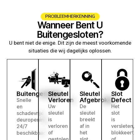
PROBLEEMHERKENNING
Wanneer Bent U
Buitengesloten?
U bent niet de enige. Dit zijn de meest voorkomende
situaties die wij dagelijks oplossen.
Buitengesloten
Sleutel
Sleutel
Slot
Verloren
Afgebroken
Defect
Snelle
Uw
De
Het
en
sleutel
sleutel
slot
schadevrije
is
breekt
is
deuropening,
verloren
af in
versleten,
24/7
of
het
blokkeert
beschikbaar.
gestolen
slot
of