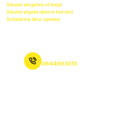
Sleutel vergeten of kwijt
Sleutel afgebroken in het slot
Schadevrij deur openen
Bent u buitengesloten van uw woning of bedrijf in
Purmerend? Geen paniek. Wij staan dag en nacht
klaar.
BEL DIRECT – 24/7 BEREIKBAAR
0644993015