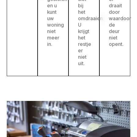
en u
bij
draait
kunt
het
door
uw
omdraaien.
waardoor
woning
U
de
niet
krijgt
deur
meer
het
niet
in.
restje
opent.
er
niet
uit.