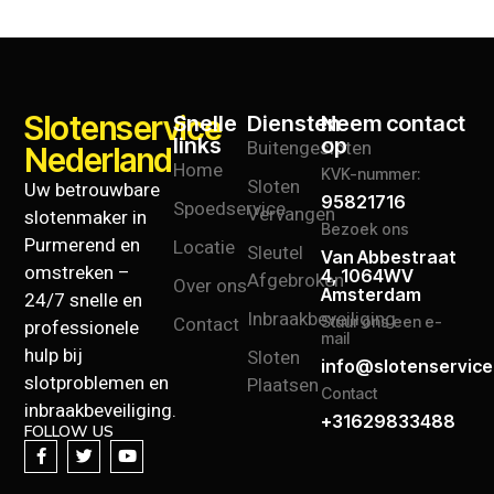
Slotenservice
Snelle
Diensten
Neem contact
links
op
Buitengesloten
Nederland
Home
KVK-nummer:
Sloten
Uw betrouwbare
95821716
Spoedservice
Vervangen
slotenmaker in
Bezoek ons
Purmerend en
Locatie
Sleutel
Van Abbestraat
omstreken –
4, 1064WV
Afgebroken
Over ons
Amsterdam
24/7 snelle en
Inbraakbeveiliging
Contact
Stuur ons een e-
professionele
mail
hulp bij
Sloten
info@slotenservice
slotproblemen en
Plaatsen
Contact
inbraakbeveiliging.
+31629833488
FOLLOW US