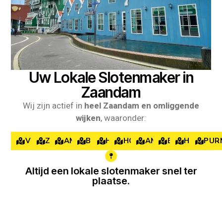
Uw Lokale Slotenmaker in
Zaandam
Wij zijn actief in
heel Zaandam en omliggende
wijken
, waaronder:
VOLENDAM
ZAANDAM
AMSTERDAM
BEVERWIJK
HARLEEM
HOOFDDORP
AMSTELVEEN
BUSSUM
HILVERS
PUR
Altijd een lokale slotenmaker snel ter
plaatse.