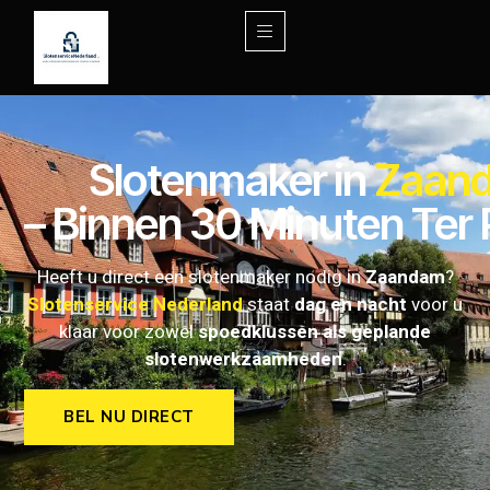
Slotenmaker in
Zaan
– Binnen 30 Minuten Ter 
Heeft u direct een slotenmaker nodig in
Zaandam
?
Slotenservice Nederland
staat
dag en nacht
voor u
klaar voor zowel
spoedklussen als geplande
slotenwerkzaamheden
.
BEL NU DIRECT