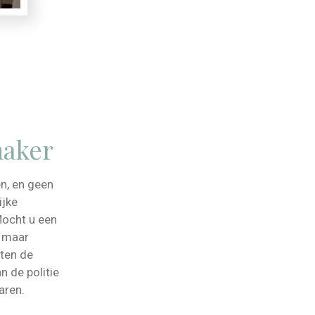
maker
en, en geen
ijke
Mocht u een
, maar
hten de
n de politie
aren.