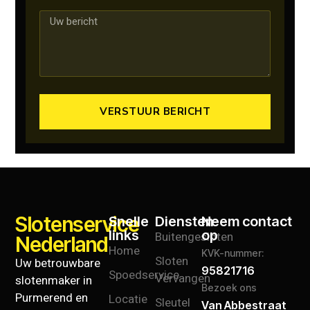
VERSTUUR BERICHT
Slotenservice
Snelle
Diensten
Neem contact
links
op
Buitengesloten
Nederland
Home
KVK-nummer:
Sloten
Uw betrouwbare
95821716
Spoedservice
Vervangen
slotenmaker in
Bezoek ons
Purmerend en
Locatie
Sleutel
Van Abbestraat