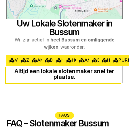
Uw Lokale Slotenmaker in
Bussum
Wij zijn actief in
heel Bussum en omliggende
wijken
, waaronder:
VOLENDAM
ZAANDAM
AMSTERDAM
BEVERWIJK
HARLEEM
HOOFDDORP
AMSTELVEEN
BUSSUM
HILVERS
PUR
Altijd een lokale slotenmaker snel ter
plaatse.
FAQS
FAQ – Slotenmaker Bussum