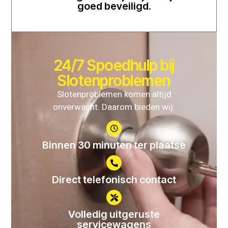
goed beveiligd.
24/7 Spoedhulp bij
Slotenproblemen
Slotenproblemen komen altijd
onverwacht. Daarom bieden wij:
Binnen 30 minuten ter plaatse
Direct telefonisch contact
Volledig uitgeruste
servicewagens