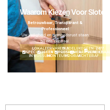
Waarom Kiezen Voor Sloten
Betrouwbaar, Transparant &
Professioneel
Uw veiligheid en gemoedsrust staan
bij ons centraal.
LOKALE
ERVAREN &
DUIDELIJKE
GEEN
24/7
SPECIALISTEN
GECERTIFICEERDE
PRIJSINDICATIE
VERRASSINGEN
BEREIKBAA
IN BUSSUM
MONTEURS
VOORAF
ACHTERAF