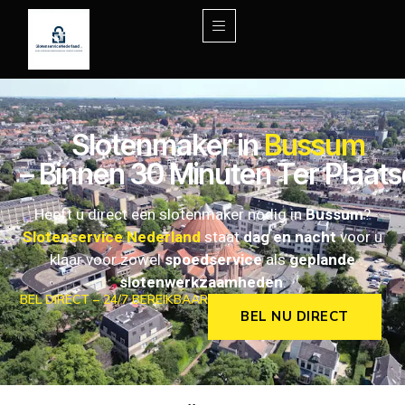
Slotenmaker in
Bussum
– Binnen 30 Minuten Ter Plaats
Heeft u direct een slotenmaker nodig in
Bussum
?
Slotenservice Nederland
staat
dag en nacht
voor u
klaar voor zowel
spoedservice
als
geplande
slotenwerkzaamheden
.
BEL DIRECT – 24/7 BEREIKBAAR
BEL NU DIRECT