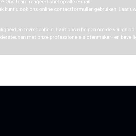
e? Ons team reageert snel op alle e-mail.
 kunt u ook ons online contactformulier gebruiken. Laat u
iligheid en tevredenheid. Laat ons u helpen om de veiligheid
dersteunen met onze professionele slotenmaker- en beveili