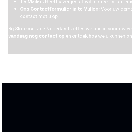
Te Mailen:
Heeft u vragen of wilt u meer informati
Ons Contactformulier in te Vullen:
Voor uw gemak
contact met u op.
Bij Slotenservice Nederland zetten we ons in voor uw ve
vandaag nog contact op
en ontdek hoe we u kunnen on