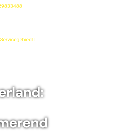
29833488
Servicegebied
erland:
rmerend