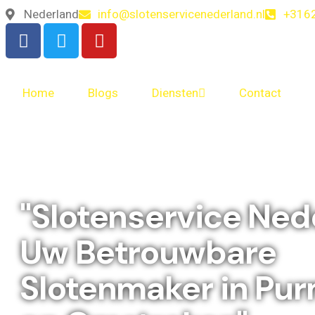
Nederland
info@slotenservicenederland.nl
+316
Home
Blogs
Diensten
Contact
"Slotenservice Ned
Uw Betrouwbare
Slotenmaker in Pu