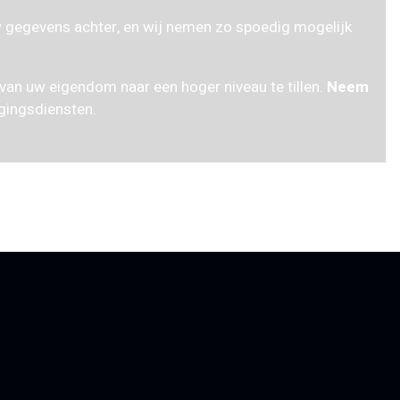
w gegevens achter, en wij nemen zo spoedig mogelijk
 van uw eigendom naar een hoger niveau te tillen.
Neem
gingsdiensten.